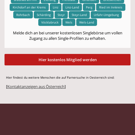
Kirchdorf an der Krems
Linz
Linz-Land
Perg
Ried im Innkreis
Rohrbach
Schärding
Steyr
Steyr-Land
Urfahr-Umgebung
Vöcklabruck
Wels
Wels-Land
Melde dich an bei unserer kostenlosen Singlebörse um vollen
Zugang zu allen Single-Profilen zu erhalten.
Hier kostenlos Mitglied werden
Hier findest du weitere Menschen die auf Parnersuche in Oesterreich sind:
[
Kontaktanzeigen aus Österreich
]