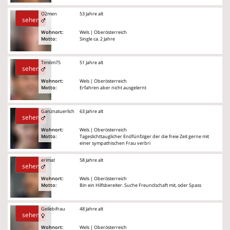
O2men
53 Jahre alt
sehen
Wohnort:
Wels | Oberösterreich
Motto:
Single ca. 2 Jahre
Timtim75
51 Jahre alt
sehen
Wohnort:
Wels | Oberösterreich
Motto:
Erfahren aber nicht ausgelernt
Ganznatuerlich
63 Jahre alt
sehen
Wohnort:
Wels | Oberösterreich
Motto:
Tageslichttauglicher Endfünfziger der die freie Zeit gerne mit
einer sympathischen Frau verbri
erimat
58 Jahre alt
sehen
Wohnort:
Wels | Oberösterreich
Motto:
Bin ein Hilfsbereiter. Suche Freundschaft mit, oder Spass
Geilebifrau
48 Jahre alt
sehen
Wohnort:
Wels | Oberösterreich