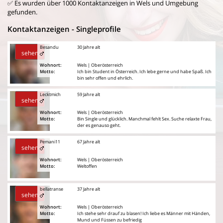
✅ Es wurden über 1000 Kontaktanzeigen in Wels und Umgebung
gefunden.
Kontaktanzeigen - Singleprofile
Besandu
30 Jahre alt
sehen
Wohnort:
Wels | Oberösterreich
Motto:
Ich bin Student in Österreich. Ich lebe gerne und habe Spaß. Ich
bin sehr offen und ehrlich.
Lecktmich
59 Jahre alt
sehen
Wohnort:
Wels | Oberösterreich
Motto:
Bin Single und glücklich. Manchmal fehlt Sex. Suche relaxte Frau,
der es genauso geht.
Pemani11
67 Jahre alt
sehen
Wohnort:
Wels | Oberösterreich
Motto:
Weltoffen
bellatranse
37 Jahre alt
sehen
Wohnort:
Wels | Oberösterreich
Motto:
Ich stehe sehr drauf zu blasen! Ich liebe es Männer mit Händen,
Mund und Füssen zu befriedig