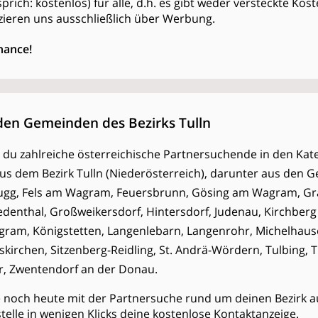
s (sprich: kostenlos) für alle, d.h. es gibt weder versteckte K
zieren uns ausschließlich über Werbung.
hance!
den Gemeinden des Bezirks Tulln
est du zahlreiche österreichische Partnersuchende in den Kate
aus dem Bezirk Tulln (Niederösterreich), darunter aus den
rugg, Fels am Wagram, Feuersbrunn, Gösing am Wagram, Gr
iedenthal, Großweikersdorf, Hintersdorf, Judenau, Kirchbe
ram, Königstetten, Langenlebarn, Langenrohr, Michelhaus
skirchen, Sitzenberg-Reidling, St. Andrä-Wördern, Tulbing, 
r, Zwentendorf an der Donau.
e noch heute mit der Partnersuche rund um deinen Bezirk a
stelle in wenigen Klicks deine kostenlose Kontaktanzeige.