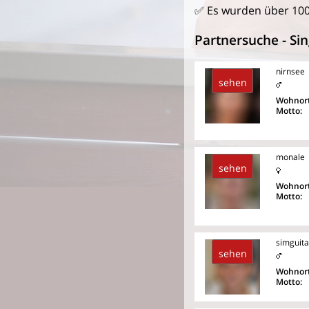
✅ Es wurden über 10
Partnersuche - Sin
nirnsee
sehen
Wohnort
Motto:
monale
sehen
Wohnort
Motto:
simguita
sehen
Wohnort
Motto: