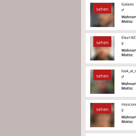
Galaxis
sehen
Wohnort
Motto:
Elea140
sehen
Wohnort
Motto:
look_at
sehen
Wohnort
Motto:
misscon
sehen
Wohnort
Motto: