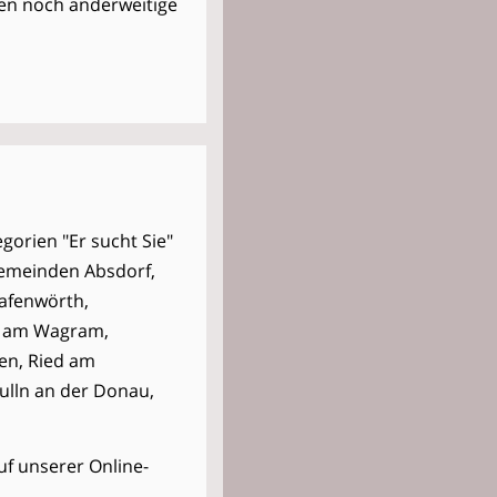
osten noch anderweitige
gorien "Er sucht Sie"
 Gemeinden Absdorf,
afenwörth,
rg am Wagram,
en, Ried am
Tulln an der Donau,
uf unserer Online-