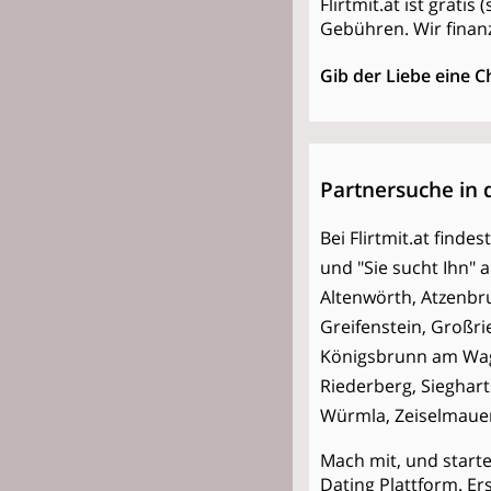
Flirtmit.at ist grati
Gebühren. Wir finan
Gib der Liebe eine C
Partnersuche in 
Bei Flirtmit.at find
und "Sie sucht Ihn" 
Altenwörth, Atzenb
Greifenstein, Großr
Königsbrunn am Wag
Riederberg, Sieghart
Würmla, Zeiselmaue
Mach mit, und start
Dating Plattform. Er