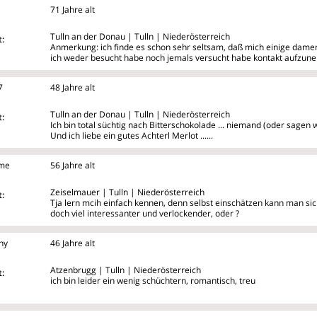
71 Jahre alt
Tulln an der Donau | Tulln | Niederösterreich
:
Anmerkung: ich finde es schon sehr seltsam, daß mich einige damen
ich weder besucht habe noch jemals versucht habe kontakt aufzun
7
48 Jahre alt
Tulln an der Donau | Tulln | Niederösterreich
:
Ich bin total süchtig nach Bitterschokolade ... niemand (oder sagen
Und ich liebe ein gutes Achterl Merlot ......
_me
56 Jahre alt
Zeiselmauer | Tulln | Niederösterreich
:
Tja lern mcih einfach kennen, denn selbst einschätzen kann man sic
doch viel interessanter und verlockender, oder ?
ny
46 Jahre alt
Atzenbrugg | Tulln | Niederösterreich
:
ich bin leider ein wenig schüchtern, romantisch, treu