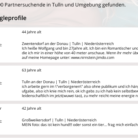
00 Partnersuchende in Tulln und Umgebung gefunden.
gleprofile
44 Jahre alt
Zwentendorf an der Donau | Tulln | Niederösterreich
:
Ich heiße Wolfgang und bin 27Jahre alt. Ich bin ein Romantischer u
die ich mir in einer höhe von 40 meter anschaue. Wenn ihr mehr üb
auf meine Homepage unter: www.nirnstein.jimdo.com
63 Jahre alt
Tulln an der Donau | Tulln | Niederösterreich
:
ich arbeite gern im \"verborgenen\" also ohne publikum und ich hä
ufgabe, also ich knie mich rein, ok ich gebs zu ich hab kein selbstbew
leidenschaftlich im jetzt(wuwei tao), zu mehr reicht meine energie n
r
42 Jahre alt
Großweikersdorf | Tulln | Niederösterreich
:
MEIN foto: das ist kein hund!!! oder sonst ein tier... frag mich einfach