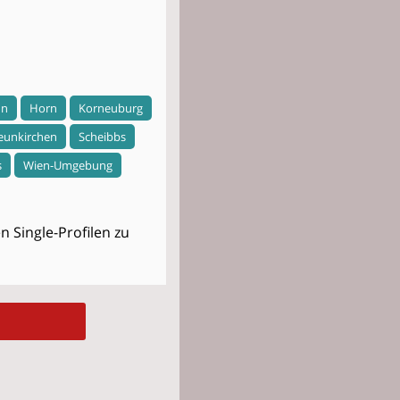
nn
Horn
Korneuburg
eunkirchen
Scheibbs
s
Wien-Umgebung
 Single-Profilen zu