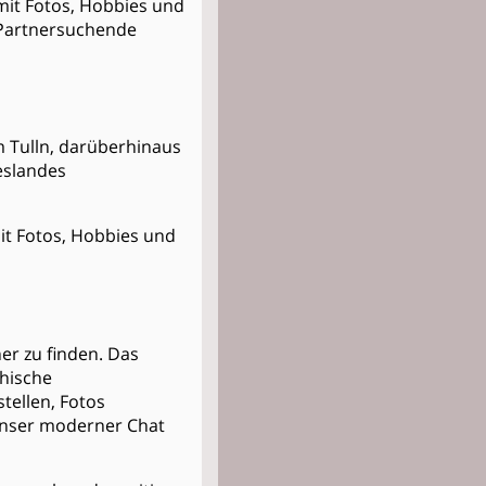
 mit Fotos, Hobbies und
e Partnersuchende
um Tulln, darüberhinaus
eslandes
mit Fotos, Hobbies und
er zu finden. Das
thische
stellen, Fotos
Unser moderner Chat