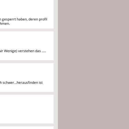
 gesperrt haben, deren profil
ehmen.
 wir Wenige) verstehen das
.....
h schwer...herausfinden ist