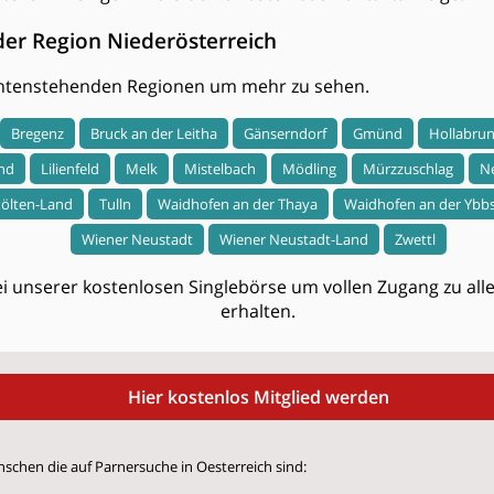
der Region Niederösterreich
 untenstehenden Regionen um mehr zu sehen.
Bregenz
Bruck an der Leitha
Gänserndorf
Gmünd
Hollabru
nd
Lilienfeld
Melk
Mistelbach
Mödling
Mürzzuschlag
N
Pölten-Land
Tulln
Waidhofen an der Thaya
Waidhofen an der Ybb
Wiener Neustadt
Wiener Neustadt-Land
Zwettl
i unserer kostenlosen Singlebörse um vollen Zugang zu allen
erhalten.
Hier kostenlos Mitglied werden
nschen die auf Parnersuche in Oesterreich sind: