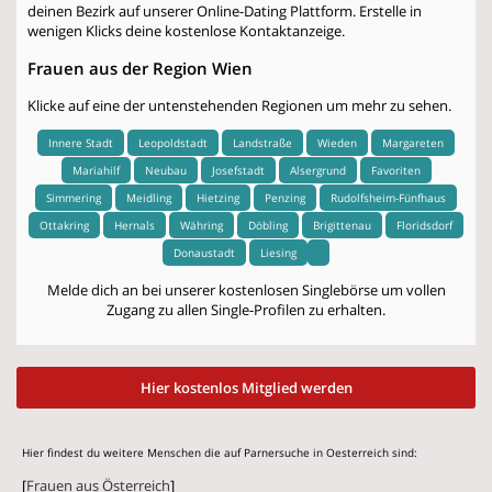
deinen Bezirk auf unserer Online-Dating Plattform. Erstelle in
wenigen Klicks deine kostenlose Kontaktanzeige.
Frauen aus der Region Wien
Klicke auf eine der untenstehenden Regionen um mehr zu sehen.
Innere Stadt
Leopoldstadt
Landstraße
Wieden
Margareten
Mariahilf
Neubau
Josefstadt
Alsergrund
Favoriten
Simmering
Meidling
Hietzing
Penzing
Rudolfsheim-Fünfhaus
Ottakring
Hernals
Währing
Döbling
Brigittenau
Floridsdorf
Donaustadt
Liesing
Melde dich an bei unserer kostenlosen Singlebörse um vollen
Zugang zu allen Single-Profilen zu erhalten.
Hier kostenlos Mitglied werden
Hier findest du weitere Menschen die auf Parnersuche in Oesterreich sind:
[
Frauen aus Österreich
]