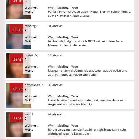
sehen
Wohnort:
Wien | Meidling | Wien
Motto:
Punkt 1 Schon Vergeben Lieben Netten Brummi Fahrer Punkt 2
Suche nicht Mehr Punkt 3 Keine
tamaragirl
31 Jahre alt
sehen
Wohnort:
Wien | Meidling | Wien
Motto:
bin fröhlich, lustig und ehrlich. BITTE seid nicht böse liebe
Männer: ich hab in den ersten
uschi1120
27 Jahre alt
sehen
Wohnort:
Wien | Meidling | Wien
Motto:
Mag gerne härtere Männer die was sagen was sie wollen und
auch schmutzig schreiben oder reden
natascha1992
33 Jahre alt
sehen
Wohnort:
Wien | Meidling | Wien
Motto:
Hallo ich heiße Natascha bin sehr direkt und wer damit nicht
umgehen kann is bei mir falsch ka
Mohrli1
62 Jahre alt
sehen
Wohnort:
Wien | Meidling | Wien
Motto:
Ich bin eine ganz normale Frau,bin ehrlich,Treue ist mir sehr
wichtig, gehe gerne Tanzen, bin r