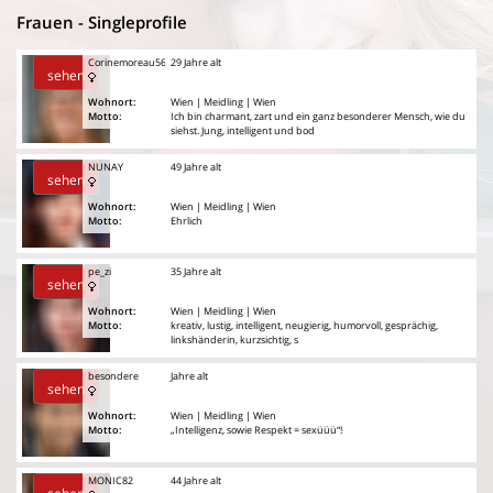
Frauen - Singleprofile
Corinemoreau56
29 Jahre alt
sehen
Wohnort:
Wien | Meidling | Wien
Motto:
Ich bin charmant, zart und ein ganz besonderer Mensch, wie du
siehst. Jung, intelligent und bod
NUNAY
49 Jahre alt
sehen
Wohnort:
Wien | Meidling | Wien
Motto:
Ehrlich
pe_zi
35 Jahre alt
sehen
Wohnort:
Wien | Meidling | Wien
Motto:
kreativ, lustig, intelligent, neugierig, humorvoll, gesprächig,
linkshänderin, kurzsichtig, s
besondere
Jahre alt
sehen
Wohnort:
Wien | Meidling | Wien
Motto:
„Intelligenz, sowie Respekt = sexüüü“!
MONIC82
44 Jahre alt