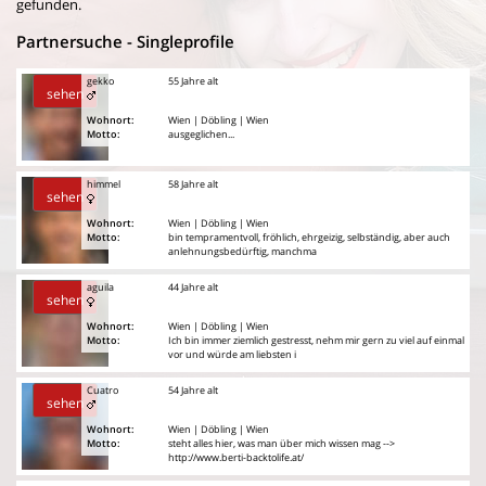
gefunden.
Partnersuche - Singleprofile
gekko
55 Jahre alt
sehen
Wohnort:
Wien | Döbling | Wien
Motto:
ausgeglichen...
himmel
58 Jahre alt
sehen
Wohnort:
Wien | Döbling | Wien
Motto:
bin tempramentvoll, fröhlich, ehrgeizig, selbständig, aber auch
anlehnungsbedürftig, manchma
aguila
44 Jahre alt
sehen
Wohnort:
Wien | Döbling | Wien
Motto:
Ich bin immer ziemlich gestresst, nehm mir gern zu viel auf einmal
vor und würde am liebsten i
Cuatro
54 Jahre alt
sehen
Wohnort:
Wien | Döbling | Wien
Motto:
steht alles hier, was man über mich wissen mag -->
http://www.berti-backtolife.at/