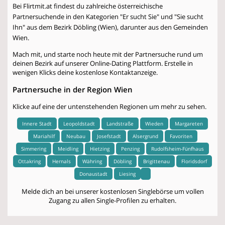
Bei Flirtmit.at findest du zahlreiche österreichische
Partnersuchende in den Kategorien "Er sucht Sie" und "Sie sucht
Ihn" aus dem Bezirk Döbling (Wien), darunter aus den Gemeinden
Wien.
Mach mit, und starte noch heute mit der Partnersuche rund um
deinen Bezirk auf unserer Online-Dating Plattform. Erstelle in
wenigen Klicks deine kostenlose Kontaktanzeige.
Partnersuche in der Region Wien
Klicke auf eine der untenstehenden Regionen um mehr zu sehen.
Innere Stadt
Leopoldstadt
Landstraße
Wieden
Margareten
Mariahilf
Neubau
Josefstadt
Alsergrund
Favoriten
Simmering
Meidling
Hietzing
Penzing
Rudolfsheim-Fünfhaus
Ottakring
Hernals
Währing
Döbling
Brigittenau
Floridsdorf
Donaustadt
Liesing
Melde dich an bei unserer kostenlosen Singlebörse um vollen
Zugang zu allen Single-Profilen zu erhalten.