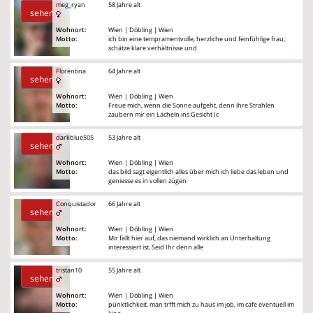
meg_ryan
58 Jahre alt
sehen
Wohnort:
Wien | Döbling | Wien
Motto:
ich bin eine tempramentvolle, herzliche und feinfühlige frau;
schätze klare verhältnisse und
Florentina
64 Jahre alt
sehen
Wohnort:
Wien | Döbling | Wien
Motto:
Freue mich, wenn die Sonne aufgeht, denn ihre Strahlen
zaubern mir ein Lächeln ins Gesicht Ic
darkblue505
53 Jahre alt
sehen
Wohnort:
Wien | Döbling | Wien
Motto:
das bild sagt eigentlich alles über mich ich liebe das leben und
geniesse es in vollen zügen
Conquistador
66 Jahre alt
sehen
Wohnort:
Wien | Döbling | Wien
Motto:
Mir fällt hier auf, das niemand wirklich an Unterhaltung
interessiert ist. Seid Ihr denn alle
tristan10
55 Jahre alt
sehen
Wohnort:
Wien | Döbling | Wien
Motto:
pünktlichkeit, man trfft mich zu haus im job, im cafe eventuell im