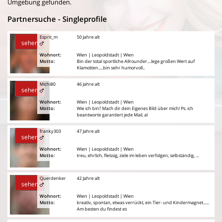
Umgebung gefunden.
Partnersuche - Singleprofile
Esprit_m
50 Jahre alt
sehen
Wohnort:
Wien | Leopoldstadt | Wien
Motto:
Bin der total sportliche Allrounder....lege großen Wert auf
Klamotten.....bin sehr humorvoll..
Michi80
46 Jahre alt
sehen
Wohnort:
Wien | Leopoldstadt | Wien
Motto:
Wie ich bin? Mach dir dein Eigenes Bild über mich! Ps. ich
beantworte garantiert jede Mail, al
franky303
47 Jahre alt
sehen
Wohnort:
Wien | Leopoldstadt | Wien
Motto:
treu, ehrlich, fleissig, ziele im leben verfolgen, selbständig, ...
Querdenker
42 Jahre alt
sehen
Wohnort:
Wien | Leopoldstadt | Wien
Motto:
kreativ, spontan, etwas verrückt, ein Tier- und Kindermagnet......
Am besten du findest es