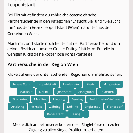
Leopoldstadt
Bei Flirtmit.at findest du zahlreiche österreichische
Partnersuchende in den Kategorien "Er sucht Sie" und "Sie sucht
Ihn" aus dem Bezirk Leopoldstadt (Wien), darunter aus den
Gemeinden Wien.
Mach mit, und starte noch heute mit der Partnersuche rund um
deinen Bezirk auf unserer Online-Dating Plattform. Erstelle in
wenigen Klicks deine kostenlose Kontaktanzeige.
Partnersuche in der Region Wien
Klicke auf eine der untenstehenden Regionen um mehr zu sehen.
Innere Stadt
Leopoldstadt
Landstraße
Wieden
Margareten
Mariahilf
Neubau
Josefstadt
Alsergrund
Favoriten
Simmering
Meidling
Hietzing
Penzing
Rudolfsheim-Fünfhaus
Ottakring
Hernals
Währing
Döbling
Brigittenau
Floridsdorf
Donaustadt
Liesing
Melde dich an bei unserer kostenlosen Singlebörse um vollen
Zugang zu allen Single-Profilen zu erhalten.