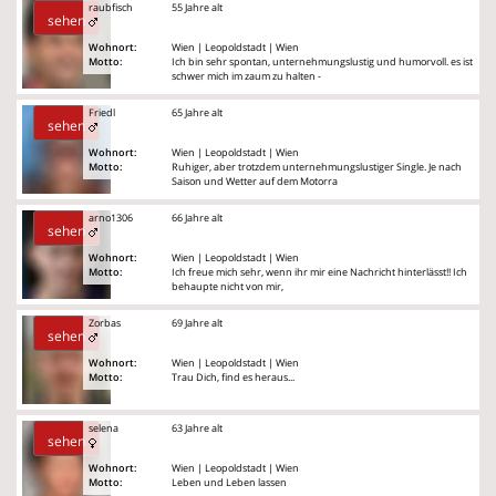
raubfisch
55 Jahre alt
sehen
Wohnort:
Wien | Leopoldstadt | Wien
Motto:
Ich bin sehr spontan, unternehmungslustig und humorvoll. es ist
schwer mich im zaum zu halten -
Friedl
65 Jahre alt
sehen
Wohnort:
Wien | Leopoldstadt | Wien
Motto:
Ruhiger, aber trotzdem unternehmungslustiger Single. Je nach
Saison und Wetter auf dem Motorra
arno1306
66 Jahre alt
sehen
Wohnort:
Wien | Leopoldstadt | Wien
Motto:
Ich freue mich sehr, wenn ihr mir eine Nachricht hinterlässt!! Ich
behaupte nicht von mir,
Zorbas
69 Jahre alt
sehen
Wohnort:
Wien | Leopoldstadt | Wien
Motto:
Trau Dich, find es heraus...
selena
63 Jahre alt
sehen
Wohnort:
Wien | Leopoldstadt | Wien
Motto:
Leben und Leben lassen