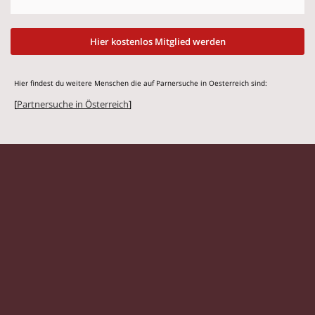
Hier kostenlos Mitglied werden
Hier findest du weitere Menschen die auf Parnersuche in Oesterreich sind:
[
Partnersuche in Österreich
]
© 2026 Flirtmit.at |
Impressum
|
Datenschutz
Singles
|
Kontaktanzeigen
|
Partnersuche
|
Frauen
|
Männer