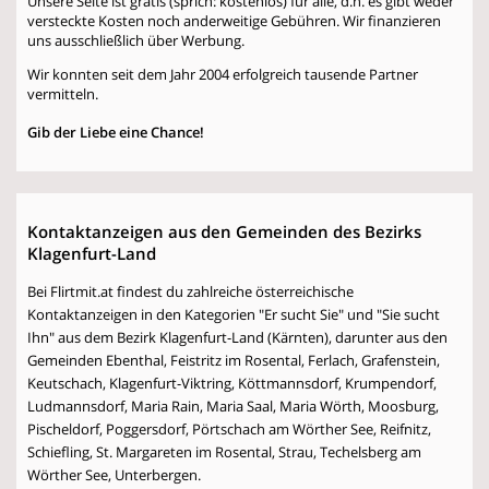
Unsere Seite ist gratis (sprich: kostenlos) für alle, d.h. es gibt weder
versteckte Kosten noch anderweitige Gebühren. Wir finanzieren
uns ausschließlich über Werbung.
Wir konnten seit dem Jahr 2004 erfolgreich tausende Partner
vermitteln.
Gib der Liebe eine Chance!
Kontaktanzeigen aus den Gemeinden des Bezirks
Klagenfurt-Land
Bei Flirtmit.at findest du zahlreiche österreichische
Kontaktanzeigen in den Kategorien "Er sucht Sie" und "Sie sucht
Ihn" aus dem Bezirk Klagenfurt-Land (Kärnten), darunter aus den
Gemeinden Ebenthal, Feistritz im Rosental, Ferlach, Grafenstein,
Keutschach, Klagenfurt-Viktring, Köttmannsdorf, Krumpendorf,
Ludmannsdorf, Maria Rain, Maria Saal, Maria Wörth, Moosburg,
Pischeldorf, Poggersdorf, Pörtschach am Wörther See, Reifnitz,
Schiefling, St. Margareten im Rosental, Strau, Techelsberg am
Wörther See, Unterbergen.