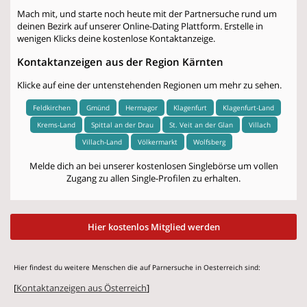
Mach mit, und starte noch heute mit der Partnersuche rund um
deinen Bezirk auf unserer Online-Dating Plattform. Erstelle in
wenigen Klicks deine kostenlose Kontaktanzeige.
Kontaktanzeigen aus der Region Kärnten
Klicke auf eine der untenstehenden Regionen um mehr zu sehen.
Feldkirchen
Gmünd
Hermagor
Klagenfurt
Klagenfurt-Land
Krems-Land
Spittal an der Drau
St. Veit an der Glan
Villach
Villach-Land
Völkermarkt
Wolfsberg
Melde dich an bei unserer kostenlosen Singlebörse um vollen
Zugang zu allen Single-Profilen zu erhalten.
Hier kostenlos Mitglied werden
Hier findest du weitere Menschen die auf Parnersuche in Oesterreich sind:
[
Kontaktanzeigen aus Österreich
]