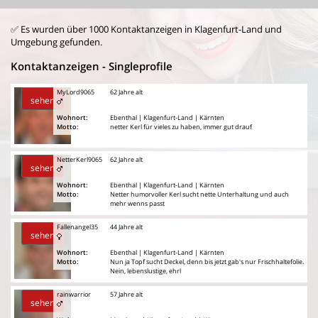
✅ Es wurden über 1000 Kontaktanzeigen in Klagenfurt-Land und
Umgebung gefunden.
Kontaktanzeigen - Singleprofile
MyLord9065
62 Jahre alt
sehen
Wohnort:
Ebenthal | Klagenfurt-Land | Kärnten
Motto:
netter Kerl für vieles zu haben, immer gut drauf
NetterKerl9065
62 Jahre alt
sehen
Wohnort:
Ebenthal | Klagenfurt-Land | Kärnten
Motto:
Netter humorvoller Kerl sucht nette Unterhaltung und auch
mehr wenns passt
Fallenangel35
44 Jahre alt
sehen
Wohnort:
Ebenthal | Klagenfurt-Land | Kärnten
Motto:
Nun ja Topf sucht Deckel, denn bis jetzt gab's nur Frischhaltefolie.
Nein, lebenslustige, ehrl
rainwarrior
57 Jahre alt
sehen