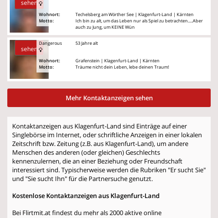
sehen
Wohnort:
Techelsberg am Wörther See | Klagenfurt-Land | Kärnten
Motto:
Ich bin zu alt, um das Leben nur als Spiel zu betrachten.....Aber
auch zu Jung, um KEINE Wün
Dangerous
53 Jahre alt
sehen
Wohnort:
Grafenstein | Klagenfurt-Land | Kärnten
Motto:
Träume nicht dein Leben, lebe deinen Traum!
Mehr Kontaktanzeigen sehen
Kontaktanzeigen aus Klagenfurt-Land sind Einträge auf einer
Singlebörse im Internet, oder schriftliche Anzeigen in einer lokalen
Zeitschrift bzw. Zeitung (z.B. aus Klagenfurt-Land), um andere
Menschen des anderen (oder gleichen) Geschlechts
kennenzulernen, die an einer Beziehung oder Freundschaft
interessiert sind. Typischerweise werden die Rubriken "Er sucht Sie"
und "Sie sucht Ihn" für die Partnersuche genutzt.
Kostenlose Kontaktanzeigen aus Klagenfurt-Land
Bei Flirtmit.at findest du mehr als 2000 aktive online