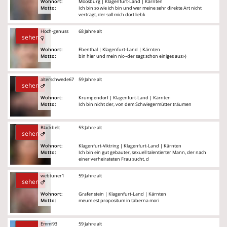
Wohnort:
Moosburg | Klagenfurt-Land | Kärnten
Motto:
Ich bin so wie ich bin und wer meine sehr direkte Art nicht
verträgt, der soll mich dort liebk
Hoch-genuss
68 Jahre alt
sehen
Wohnort:
Ebenthal | Klagenfurt-Land | Kärnten
Motto:
bin hier und mein nic--der sagt schon einiges aus:-)
alterschwede67
59 Jahre alt
sehen
Wohnort:
Krumpendorf | Klagenfurt-Land | Kärnten
Motto:
Ich bin nicht der, von dem Schwiegermütter träumen
Blackbelt
53 Jahre alt
sehen
Wohnort:
Klagenfurt-Viktring | Klagenfurt-Land | Kärnten
Motto:
Ich bin ein gut gebauter, sexuell talentierter Mann, der nach
einer verheirateten Frau sucht, d
webtuner1
59 Jahre alt
sehen
Wohnort:
Grafenstein | Klagenfurt-Land | Kärnten
Motto:
meum est propositum in taberna mori
Emmi93
59 Jahre alt