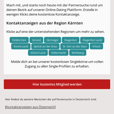
Mach mit, und starte noch heute mit der Partnersuche rund um
deinen Bezirk auf unserer Online-Dating Plattform. Erstelle in
wenigen Klicks deine kostenlose Kontaktanzeige.
Kontaktanzeigen aus der Region Kärnten
Klicke auf eine der untenstehenden Regionen um mehr zu sehen.
Feldkirchen
Gmünd
Hermagor
Klagenfurt
Klagenfurt-Land
Krems-Land
Spittal an der Drau
St. Veit an der Glan
Villach
Villach-Land
Völkermarkt
Wolfsberg
Melde dich an bei unserer kostenlosen Singlebörse um vollen
Zugang zu allen Single-Profilen zu erhalten.
Hier kostenlos Mitglied werden
Hier findest du weitere Menschen die auf Parnersuche in Oesterreich sind:
[
Kontaktanzeigen aus Österreich
]