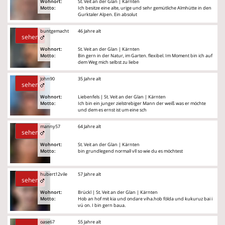
Wohnort:
St. Veit an der Glan | Kärnten
Motto:
Ich besitze eine alte, urige und sehr gemütliche Almhütte in den
Gurktaler Alpen. Ein absolut
buntgemacht
46 Jahre alt
sehen
Wohnort:
St. Veit an der Glan | Kärnten
Motto:
Bin gern in der Natur, im Garten. flexibel. Im Moment bin ich auf
dem Weg mich selbst zu liebe
John90
35 Jahre alt
sehen
Wohnort:
Liebenfels | St. Veit an der Glan | Kärnten
Motto:
Ich bin ein junger zielstrebiger Mann der weiß was er möchte
und dem es ernst ist um eine sch
manny57
64 Jahre alt
sehen
Wohnort:
St. Veit an der Glan | Kärnten
Motto:
bin grundlegend normall vll so wie du es möchtest
hubert12vile
57 Jahre alt
sehen
Wohnort:
Brückl | St. Veit an der Glan | Kärnten
Motto:
Hob an hof mit kia und ondare viha.hob földa und kukuruz bai i
vü on. I bin gern baua.
oase67
55 Jahre alt