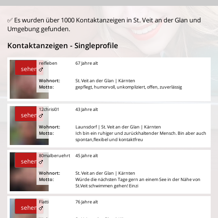
✅ Es wurden über 1000 Kontaktanzeigen in St. Veit an der Glan und
Umgebung gefunden.
Kontaktanzeigen - Singleprofile
reifleben
67 Jahre alt
sehen
Wohnort:
St. Veit an der Glan | Kärnten
Motto:
gepflegt, humorvoll, unkompliziert, offen, zuverlässig
12chrisi01
43 Jahre alt
sehen
Wohnort:
Launsdorf | St. Veit an der Glan | Kärnten
Motto:
Ich bin ein ruhiger und zurückhaltender Mensch. Bin aber auch
spontan,flexibel und kontaktfreu
80malberuehrt
45 Jahre alt
sehen
Wohnort:
St. Veit an der Glan | Kärnten
Motto:
Würde die nächsten Tage gern an einem See in der Nähe von
St.Veit schwimmen gehen! Einzi
Flatti
76 Jahre alt
sehen