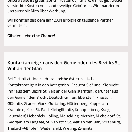
Unsere Seite ist gratis (sprich: kostenlos) für alle, d.h. es gibt weder
versteckte Kosten noch anderweitige Gebühren. Wir finanzieren
uns ausschließlich über Werbung.
Wir konnten seit dem Jahr 2004 erfolgreich tausende Partner
vermitteln.
Gib der Liebe eine Chance!
Kontaktanzeigen aus den Gemeinden des Bezirks St.
Veit an der Glan
Bei Flirtmit.at findest du zahlreiche österreichische
Kontaktanzeigen in den Kategorien "Er sucht Sie" und "Sie sucht
Ihn" aus dem Bezirk St. Veit an der Glan (Kärnten), darunter aus
den Gemeinden Brückl, Deutsch Griffen, Eberstein, Friesach,
Glödnitz, Grades, Gurk, Guttaring, Hüttenberg, Kappel am
Krappfeld, Klein St. Paul, Kleinglödnitz, Knappenberg, Kraig,
Launsdorf, Liebenfels, Lölling, Meiselding, Metnitz, Micheldorf, St.
Georgen am Längsee, St. Salvator, St. Veit an der Glan, Straßburg,
Treibach-Althofen, Weitensfeld, Wieting, Zweinitz.