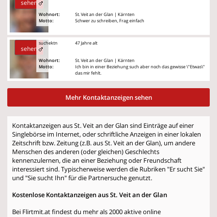
sehen
Wohnort:
St. Veit an der Glan | Kärnten
Motto:
Schwer zu schreiben, Frag einfach
suchektn
47 Jahre alt
sehen
Wohnort:
St. Veit an der Glan | Kärnten
Motto:
Ich bin in einer Beziehung such aber noch das gewisse \"Etwas\"
das mir fehlt.
Mehr Kontaktanzeigen sehen
Kontaktanzeigen aus St. Veit an der Glan sind Einträge auf einer
Singlebörse im Internet, oder schriftliche Anzeigen in einer lokalen
Zeitschrift bzw. Zeitung (z.B. aus St. Veit an der Glan), um andere
Menschen des anderen (oder gleichen) Geschlechts
kennenzulernen, die an einer Beziehung oder Freundschaft
interessiert sind. Typischerweise werden die Rubriken "Er sucht Sie"
und "Sie sucht Ihn" für die Partnersuche genutzt.
Kostenlose Kontaktanzeigen aus St. Veit an der Glan
Bei Flirtmit.at findest du mehr als 2000 aktive online