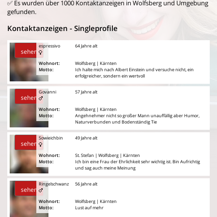
✅ Es wurden über 1000 Kontaktanzeigen in Wolfsberg und Umgebung
gefunden.
Kontaktanzeigen - Singleprofile
espressivo
64 Jahre alt
sehen
Wohnort:
Wolfsberg | Kärnten
Motto:
Ich halte mich nach Albert Einstein und versuche nicht, ein
erfolgreicher, sondern ein wertvoll
Govanni
57 Jahre alt
sehen
Wohnort:
Wolfsberg | Kärnten
Motto:
Angehnehmer nicht so großer Mann unauffällig aber Humor,
Naturverbunden und Bodenständig Tie
Sowieichbin
49 Jahre alt
sehen
Wohnort:
St. Stefan | Wolfsberg | Kärnten
Motto:
Ich bin eine Frau der Ehrlichkeit sehr wichtig ist. Bin Aufrichtig
und sag auch meine Meinung
Ringelschwanz
56 Jahre alt
sehen
Wohnort:
Wolfsberg | Kärnten
Motto:
Lust auf mehr