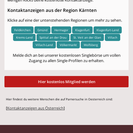
Kontaktanzeigen aus der Region Kärnten
Klicke auf eine der untenstehenden Regionen um mehr zu sehen.
Feldkirchen
Gmünd
Hermagor
Klagenfurt
Klagenfurt-Land
Krems-Land
Spittal an der Drau
St. Veit an der Glan
Villach
Villach-Land
Völkermarkt
Wolfsberg
Melde dich an bei unserer kostenlosen Singlebörse um vollen
Zugang zu allen Single-Profilen zu erhalten.
Hier kostenlos Mitglied werden
Hier findest du weitere Menschen die auf Parnersuche in Oesterreich sind:
[
Kontaktanzeigen aus Österreich
]