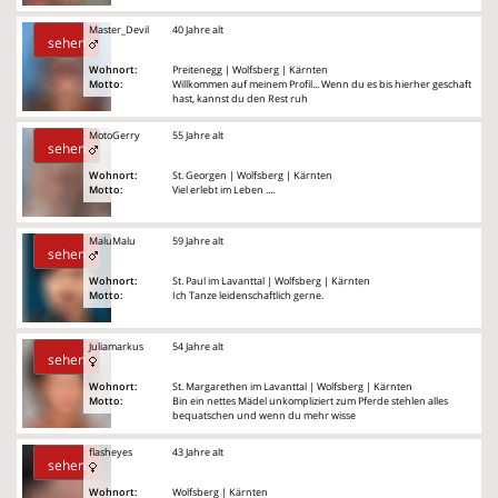
Master_Devil
40 Jahre alt
sehen
Wohnort:
Preitenegg | Wolfsberg | Kärnten
Motto:
Willkommen auf meinem Profil... Wenn du es bis hierher geschaft
hast, kannst du den Rest ruh
MotoGerry
55 Jahre alt
sehen
Wohnort:
St. Georgen | Wolfsberg | Kärnten
Motto:
Viel erlebt im Leben ....
MaluMalu
59 Jahre alt
sehen
Wohnort:
St. Paul im Lavanttal | Wolfsberg | Kärnten
Motto:
Ich Tanze leidenschaftlich gerne.
Juliamarkus
54 Jahre alt
sehen
Wohnort:
St. Margarethen im Lavanttal | Wolfsberg | Kärnten
Motto:
Bin ein nettes Mädel unkompliziert zum Pferde stehlen alles
bequatschen und wenn du mehr wisse
flasheyes
43 Jahre alt
sehen
Wohnort:
Wolfsberg | Kärnten